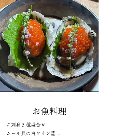
お魚料理
お刺身３種盛合せ
ムール貝の白ワイン蒸し