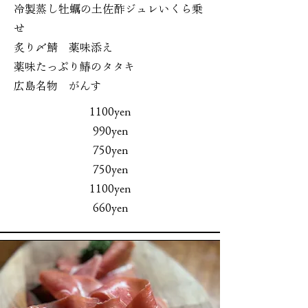
冷製蒸し牡蠣の土佐酢ジュレいくら乗
せ
炙り〆鯖 薬味添え
薬味たっぷり鰆のタタキ
広島名物 がんす
1100yen
990yen
750yen
750yen
1100yen
660yen