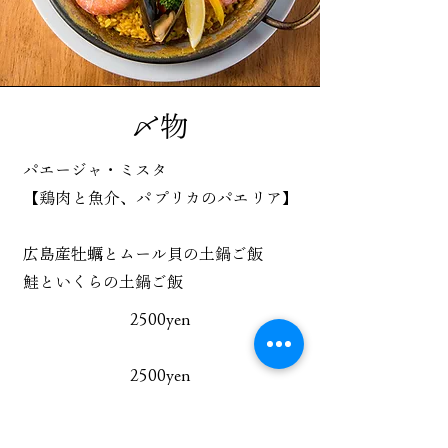
〆物
パエージャ・ミスタ
【鶏肉と魚介、パプリカのパエリア】
広島産牡蠣とムール貝の土鍋ご飯
鮭といくらの土鍋ご飯
2500yen
2500yen
2750yen