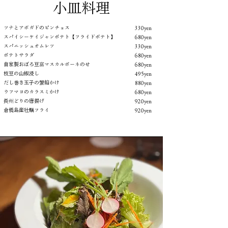
小皿料理
ツナとアボガドのピンチョス
330yen
スパイシーケイジャンポテト【フライドポテト】
680yen
スパニッシュオムレツ
330yen
ポテトサラダ
680yen
自家製おぼろ豆富マスカルポーネのせ
680yen
枝豆の山椒浸し
495yen
だし巻き玉子の蟹餡かけ
880yen
ウフマヨのカラスミかけ
680yen
長州どりの唐揚げ
920yen
倉橋島産牡蠣フライ
920yen